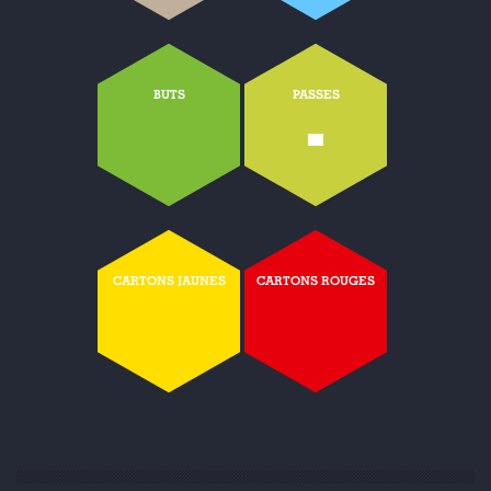
BUTS
PASSES
-
CARTONS JAUNES
CARTONS ROUGES