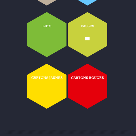
BUTS
PASSES
-
CARTONS JAUNES
CARTONS ROUGES