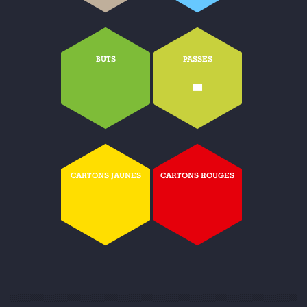
BUTS
PASSES
-
CARTONS JAUNES
CARTONS ROUGES