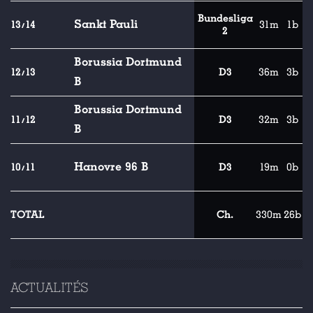
Bundesliga
Sankt Pauli
13/14
31m
1b
2
Borussia Dortmund
12/13
D3
36m
3b
B
Borussia Dortmund
11/12
D3
32m
3b
B
Hanovre 96 B
10/11
D3
19m
0b
TOTAL
Ch.
330m
26b
ACTUALITÉS