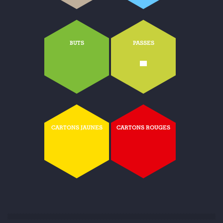
BUTS
PASSES
-
CARTONS JAUNES
CARTONS ROUGES