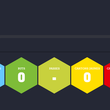
S
BUTS
PASSES
CARTONS JAUNES
C
0
-
0