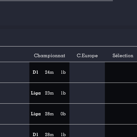
Championnat
C.Europe
Sélection
D1
24m
1b
Liga
23m
1b
Liga
28m
0b
D1
28m
1b