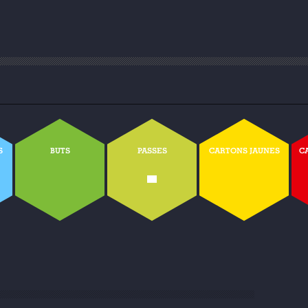
S
BUTS
PASSES
CARTONS JAUNES
C
-