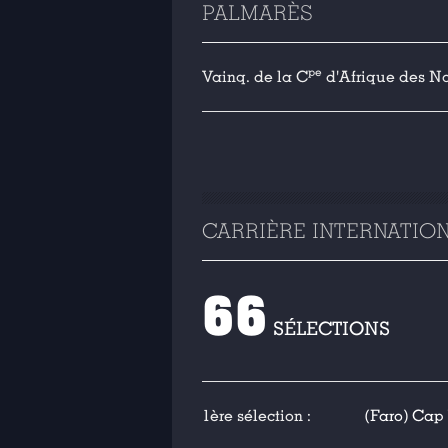
PALMARÈS
pe
Vainq. de la C
d'Afrique des Na
CARRIÈRE INTERNATIO
66
SÉLECTIONS
1ère sélection :
(Faro) Cap V