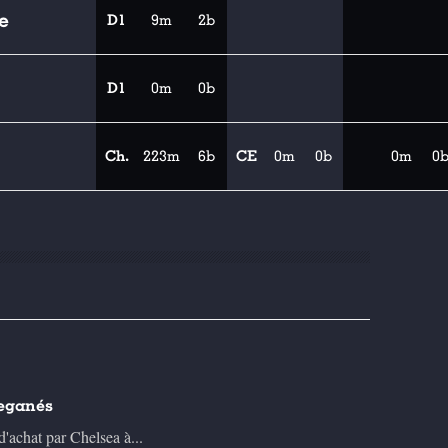
e
D1
9m
2b
D1
0m
0b
Ch.
223m
6b
CE
0m
0b
0m
0
Leganés
'achat par Chelsea à...