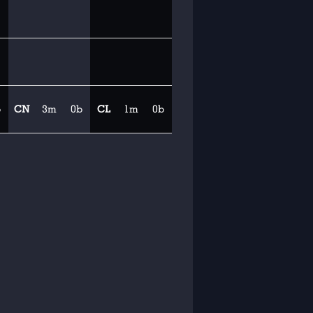
b
CN
3m
0b
CL
1m
0b