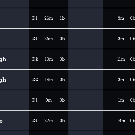
D1
26m
1b
3m
0
D1
25m
0b
3m
0
gh
D2
19m
0b
11m
0
gh
D2
14m
0b
3m
0
D1
0m
0b
1m
0
e
D1
27m
0b
14m
0