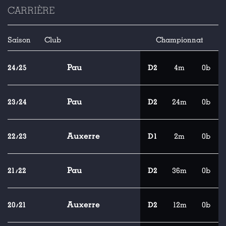
CARRIÈRE
Saison
Club
Championnat
Pau
24/25
D2
4m
0b
Pau
23/24
D2
24m
0b
Auxerre
22/23
D1
2m
0b
Pau
21/22
D2
36m
0b
Auxerre
20/21
D2
12m
0b