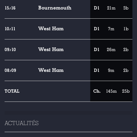
Bournemouth
15/16
D1
21m
3b
West Ham
10/11
D1
7m
1b
West Ham
09/10
D1
26m
2b
West Ham
08/09
D1
9m
2b
TOTAL
Ch.
145m
25b
ACTUALITÉS