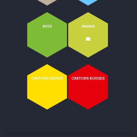
BUTS
PASSES
-
CARTONS JAUNES
CARTONS ROUGES