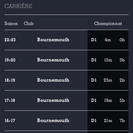
CARRIÈRE
Saison
Club
Championnat
Bournemouth
22/23
D1
4m
0b
Bournemouth
19/20
D1
15m
3b
Bournemouth
18/19
D1
23m
2b
Bournemouth
17/18
D1
19m
5b
Bournemouth
16/17
D1
21m
7b