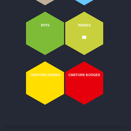
BUTS
PASSES
-
CARTONS JAUNES
CARTONS ROUGES