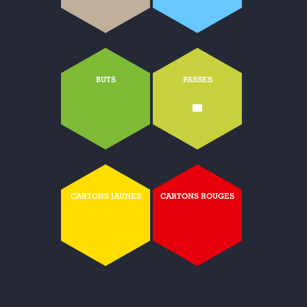
BUTS
PASSES
-
CARTONS JAUNES
CARTONS ROUGES