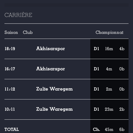
CARRIÈRE
Saison
Club
Championnat
Akhisarspor
18/19
D1
16m
4b
Akhisarspor
16/17
D1
4m
0b
Zulte Waregem
11/12
D1
2m
0b
Zulte Waregem
10/11
D1
23m
2b
TOTAL
Ch.
45m
6b