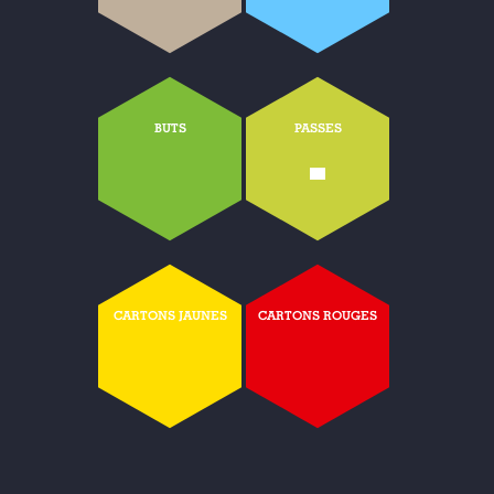
BUTS
PASSES
-
CARTONS JAUNES
CARTONS ROUGES