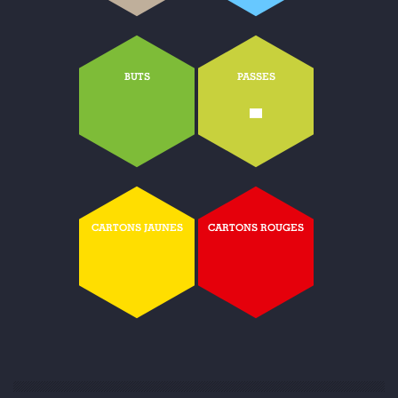
BUTS
PASSES
-
CARTONS JAUNES
CARTONS ROUGES