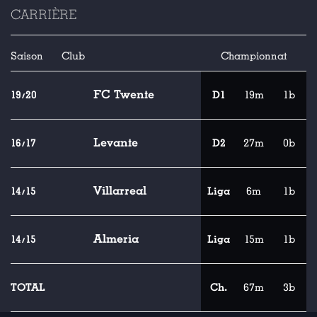
CARRIÈRE
Saison
Club
Championnat
FC Twente
19/20
D1
19m
1b
Levante
16/17
D2
27m
0b
Villarreal
14/15
Liga
6m
1b
Almeria
14/15
Liga
15m
1b
TOTAL
Ch.
67m
3b