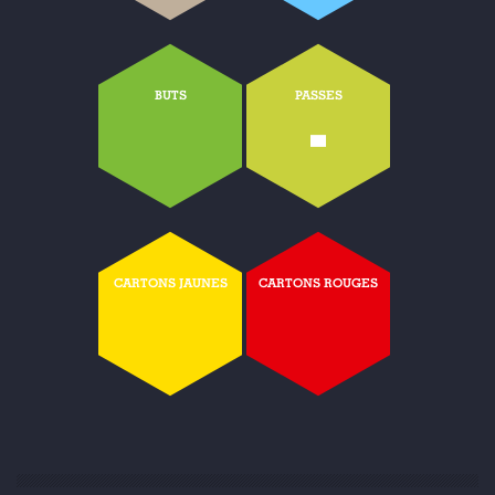
BUTS
PASSES
-
CARTONS JAUNES
CARTONS ROUGES