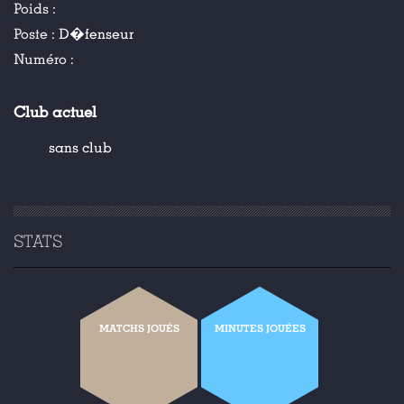
Poids :
Poste :
D�fenseur
Numéro :
Club actuel
sans club
STATS
MATCHS JOUÉS
MINUTES JOUÉES