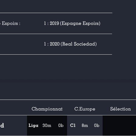
Espoirs :
1 : 2019 (Espagne Espoirs)
1 : 2020 (Real Sociedad)
Championnat
C.Europe
Sélection
ad
Liga
30m
0b
C1
8m
0b