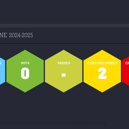
E 2024-2025
S
BUTS
PASSES
CARTONS JAUNES
C
7
0
-
2