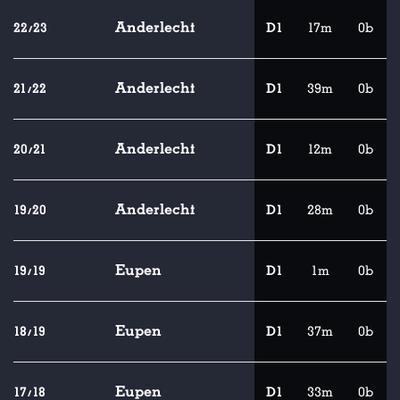
Anderlecht
22/23
D1
17m
0b
Anderlecht
21/22
D1
39m
0b
Anderlecht
20/21
D1
12m
0b
Anderlecht
19/20
D1
28m
0b
Eupen
19/19
D1
1m
0b
Eupen
18/19
D1
37m
0b
Eupen
17/18
D1
33m
0b