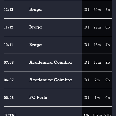
Braga
12/13
D1
20m
2b
Braga
11/12
D1
29m
6b
Braga
10/11
D1
16m
4b
Academica Coimbra
07/08
D1
15m
2b
Academica Coimbra
06/07
D1
7m
2b
FC Porto
05/06
D1
1m
0b
TOTAL
Ch.
162m
21b