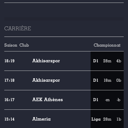
CARRIÈRE
Saison
Club
Championnat
Akhisarspor
18/19
D1
28m
4b
Akhisarspor
17/18
D1
18m
0b
AEK Athènes
16/17
D1
-m
-b
Almeria
13/14
Liga
28m
1b