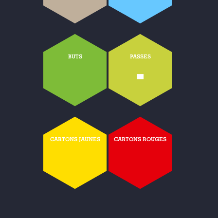
BUTS
PASSES
-
CARTONS JAUNES
CARTONS ROUGES