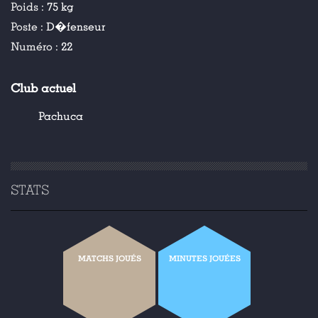
Poids :
75 kg
Poste :
D�fenseur
Numéro :
22
Club actuel
Pachuca
STATS
MATCHS JOUÉS
MINUTES JOUÉES