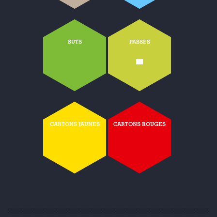
BUTS
PASSES
-
CARTONS JAUNES
CARTONS ROUGES