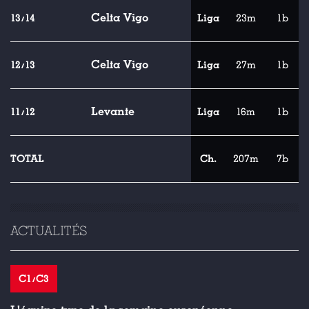
Celta Vigo
13/14
Liga
23m
1b
Celta Vigo
12/13
Liga
27m
1b
Levante
11/12
Liga
16m
1b
TOTAL
Ch.
207m
7b
ACTUALITÉS
C1/C3