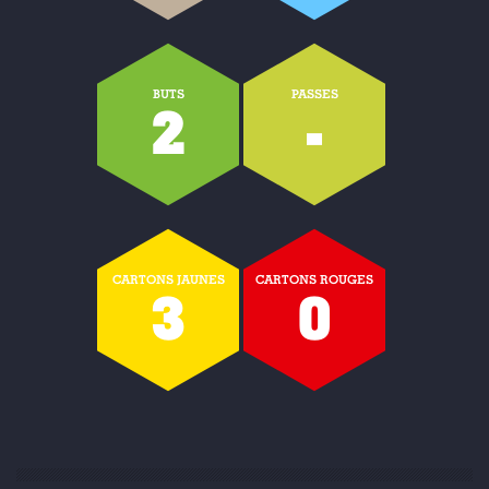
BUTS
PASSES
2
-
CARTONS JAUNES
CARTONS ROUGES
3
0