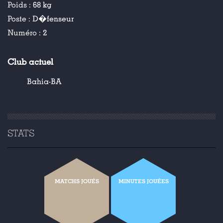
Poids :
68 kg
Poste :
D�fenseur
Numéro :
2
Club actuel
Bahia-BA
STATS
MATCHS JOUÉS
MINUTES JOUÉES