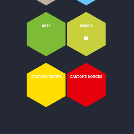
BUTS
PASSES
-
CARTONS JAUNES
CARTONS ROUGES