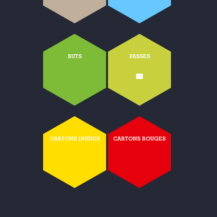
BUTS
PASSES
-
CARTONS JAUNES
CARTONS ROUGES