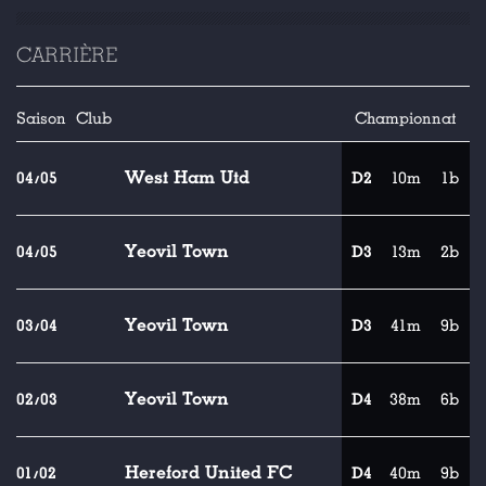
CARRIÈRE
Saison
Club
Championnat
West Ham Utd
04/05
D2
10m
1b
Yeovil Town
04/05
D3
13m
2b
Yeovil Town
03/04
D3
41m
9b
Yeovil Town
02/03
D4
38m
6b
Hereford United FC
01/02
D4
40m
9b