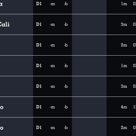
a
D1
-m
-b
1m
0
ali
D1
-m
-b
3m
0
D1
-m
-b
2m
0
D1
-m
-b
1m
0
D1
-m
-b
3m
0
co
D1
-m
-b
4m
1
co
D1
-m
-b
2m
0