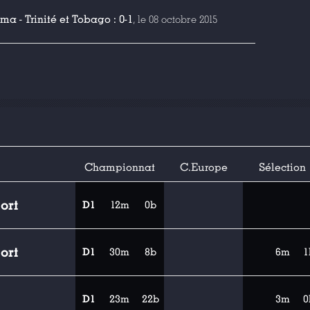
 - Trinité et Tobago : 0-1
, le 08 octobre 2015
Championnat
C.Europe
Sélection
ort
D1
12m
0b
ort
D1
30m
8b
6m
1
D1
23m
22b
3m
0