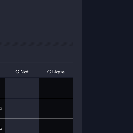
C.Nat
C.Ligue
b
b