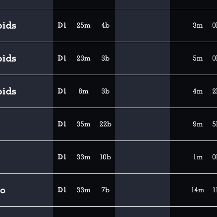
pids
D1
25m
4b
3m
0
pids
D1
23m
3b
5m
0
pids
D1
8m
3b
4m
2
D1
35m
22b
9m
5
D1
33m
10b
1m
0
co
D1
33m
7b
14m
1