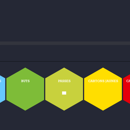
S
BUTS
PASSES
CARTONS JAUNES
C
-