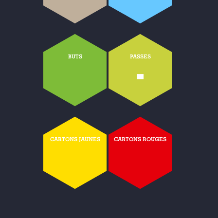
BUTS
PASSES
-
CARTONS JAUNES
CARTONS ROUGES