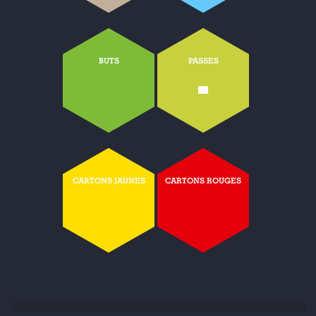
BUTS
PASSES
-
CARTONS JAUNES
CARTONS ROUGES