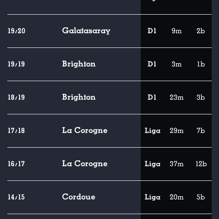
Galatasaray
19/20
D1
9m
2b
Brighton
19/19
D1
3m
1b
Brighton
18/19
D1
23m
3b
La Corogne
17/18
Liga
29m
7b
La Corogne
16/17
Liga
37m
12b
Cordoue
14/15
Liga
20m
5b