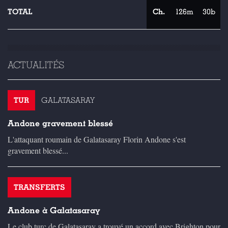
TOTAL
Ch.
126m
30b
ACTUALITÉS
TUR
GALATASARAY
Andone gravement blessé
L'attaquant roumain de Galatasaray Florin Andone s'est
gravement blessé...
TRANSFERTS
Andone à Galatasaray
Le club turc de Galatasaray a trouvé un accord avec Brighton pour