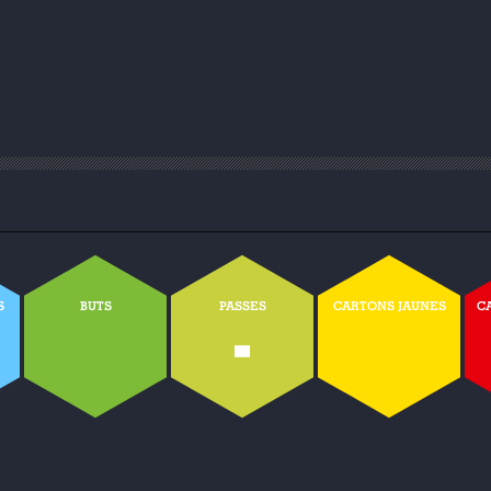
S
BUTS
PASSES
CARTONS JAUNES
C
-