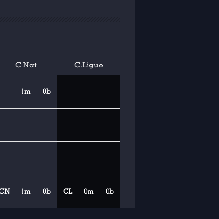
C.Nat
C.Ligue
1m
0b
CN
1m
0b
CL
0m
0b