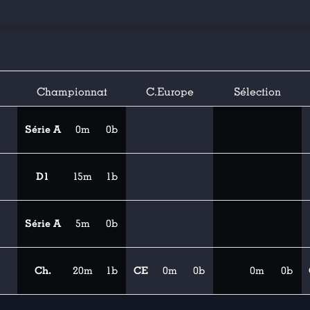
Championnat
C.Europe
Sélection
Série A
0m
0b
D1
15m
1b
Série A
5m
0b
Ch.
20m
1b
CE
0m
0b
0m
0b