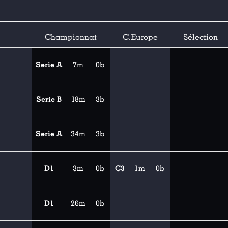
Championnat
C.Europe
Sélection
Serie A
7m
0b
Serie B
18m
3b
Serie A
34m
3b
D1
3m
0b
C3
1m
0b
D1
26m
0b