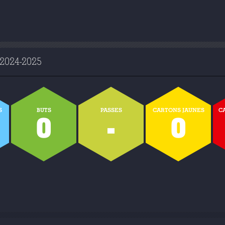
024-2025
S
BUTS
PASSES
CARTONS JAUNES
C
0
-
0