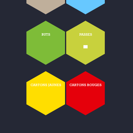
BUTS
PASSES
-
CARTONS JAUNES
CARTONS ROUGES