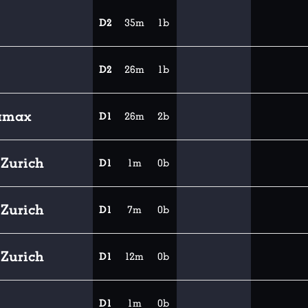
D2
35m
1b
D2
26m
1b
amax
D1
26m
2b
Zurich
D1
1m
0b
Zurich
D1
7m
0b
Zurich
D1
12m
0b
D1
1m
0b