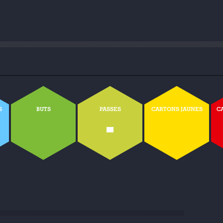
S
BUTS
PASSES
CARTONS JAUNES
C
-