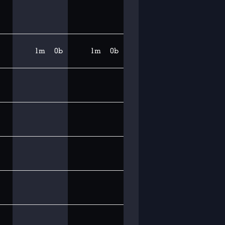
1m
0b
1m
0b