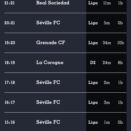
Real Sociedad
21/21
Liga
11m
1b
Séville FC
20/21
Liga
5m
0b
Grenade CF
19/20
Liga
34m
10b
La Corogne
18/19
D2
24m
8b
Séville FC
17/18
Liga
2m
1b
Séville FC
16/17
Liga
3m
1b
Séville FC
15/16
Liga
1m
0b