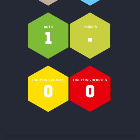
BUTS
PASSES
1
-
CARTONS JAUNES
CARTONS ROUGES
0
0