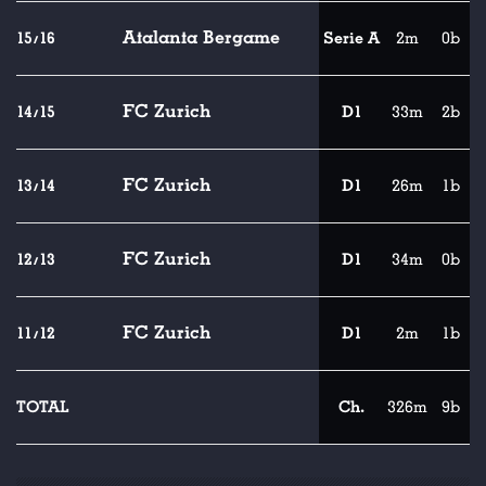
Atalanta Bergame
15/16
Serie A
2m
0b
FC Zurich
14/15
D1
33m
2b
FC Zurich
13/14
D1
26m
1b
FC Zurich
12/13
D1
34m
0b
FC Zurich
11/12
D1
2m
1b
TOTAL
Ch.
326m
9b