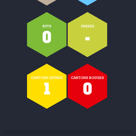
BUTS
PASSES
0
-
CARTONS JAUNES
CARTONS ROUGES
1
0