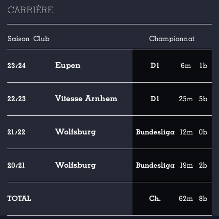
CARRIÈRE
Saison
Club
Championnat
Eupen
23/24
D1
6m
1b
Vitesse Arnhem
22/23
D1
25m
5b
Wolfsburg
21/22
Bundesliga
12m
0b
Wolfsburg
20/21
Bundesliga
19m
2b
TOTAL
Ch.
62m
8b