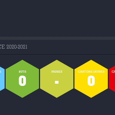
 2020-2021
S
BUTS
PASSES
CARTONS JAUNES
C
0
-
0