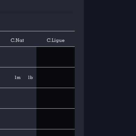
C.Nat
C.Ligue
1m
1b