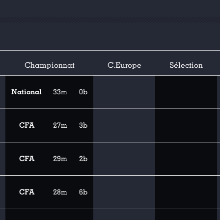
Championnat
C.Europe
Sélection
National
33m
0b
CFA
27m
3b
CFA
29m
2b
CFA
28m
6b