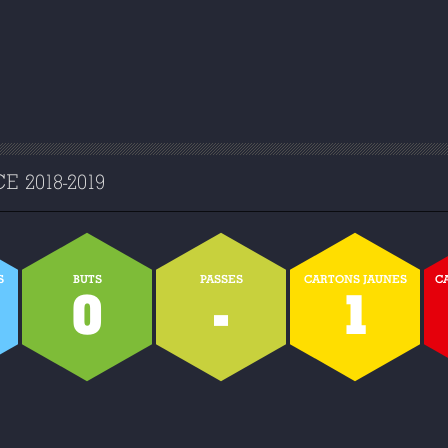
 2018-2019
S
BUTS
PASSES
CARTONS JAUNES
C
0
0
-
1