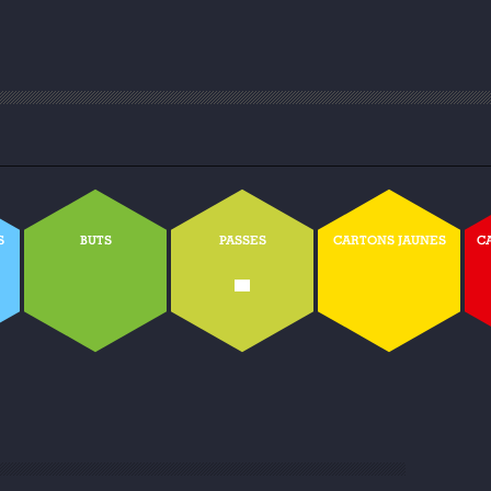
S
BUTS
PASSES
CARTONS JAUNES
C
-