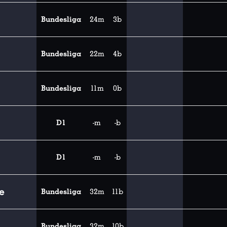
Bundesliga
24m
3b
Bundesliga
22m
4b
Bundesliga
11m
0b
D1
-m
-b
D1
-m
-b
e
Bundesliga
32m
11b
Bundesliga
32m
10b