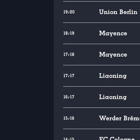
Union Berlin
19/20
Mayence
18/19
Mayence
17/18
Liaoning
17/17
Liaoning
16/17
Werder Brêm
15/16
FC Cologne
14/15