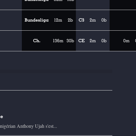
Bundesliga
12m
2b
C3
2m
0b
Ch.
136m
30b
CE
2m
0b
0m
ce
nigérian Anthony Ujah s'est...