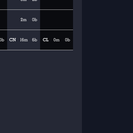
2m
0b
0b
CN
16m
6b
CL
0m
0b