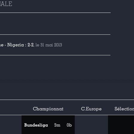
NALE
 - Nigeria : 2-2
, le 31 mai 2013
Championnat
C.Europe
Sélectio
Bundesliga
3m
0b