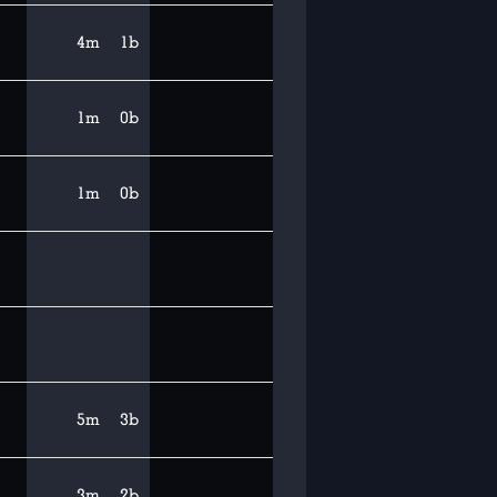
4m
1b
1m
0b
1m
0b
5m
3b
3m
2b