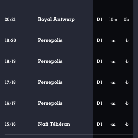
Royal Antwerp
20/21
D1
10m
0b
Persepolis
19/20
D1
-m
-b
Persepolis
18/19
D1
-m
-b
Persepolis
17/18
D1
-m
-b
Persepolis
16/17
D1
-m
-b
Naft Téhéran
15/16
D1
-m
-b