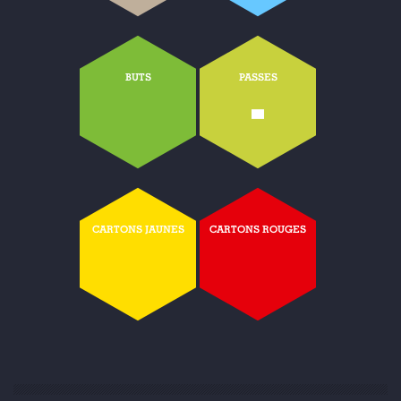
BUTS
PASSES
-
CARTONS JAUNES
CARTONS ROUGES