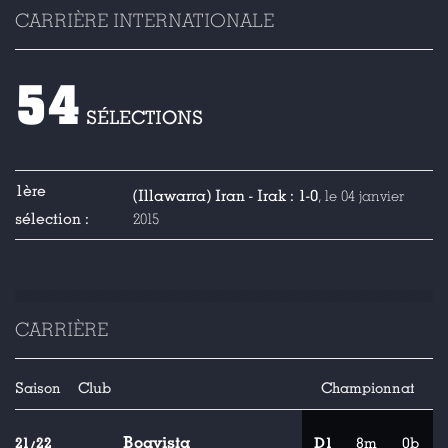
CARRIÈRE INTERNATIONALE
54
SÉLECTIONS
1ère
(Illawarra) Iran - Irak : 1-0
, le 04 janvier
sélection :
2015
CARRIÈRE
Saison
Club
Championnat
Boavista
21/22
D1
8m
0b