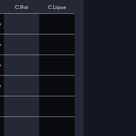
C.Nat
C.Ligue
b
b
b
b