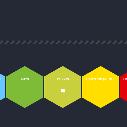
S
BUTS
PASSES
CARTONS JAUNES
C
-