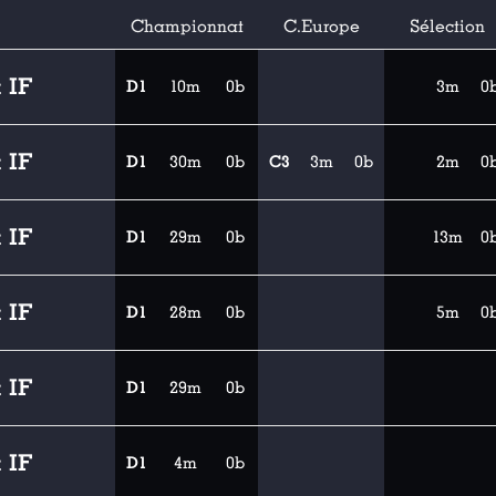
Championnat
C.Europe
Sélection
 IF
D1
10m
0b
3m
0
 IF
D1
30m
0b
C3
3m
0b
2m
0
 IF
D1
29m
0b
13m
0
 IF
D1
28m
0b
5m
0
 IF
D1
29m
0b
 IF
D1
4m
0b