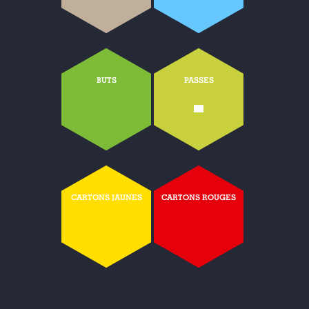
BUTS
PASSES
-
CARTONS JAUNES
CARTONS ROUGES