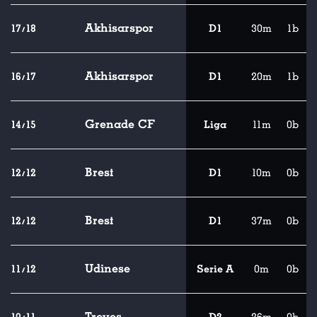
Akhisarspor
17/18
D1
30m
1b
Akhisarspor
16/17
D1
20m
1b
Grenade CF
14/15
Liga
11m
0b
Brest
12/12
D1
10m
0b
Brest
12/12
D1
37m
0b
Udinese
11/12
Serie A
0m
0b
Troyes