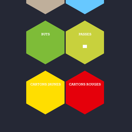
BUTS
PASSES
-
CARTONS JAUNES
CARTONS ROUGES