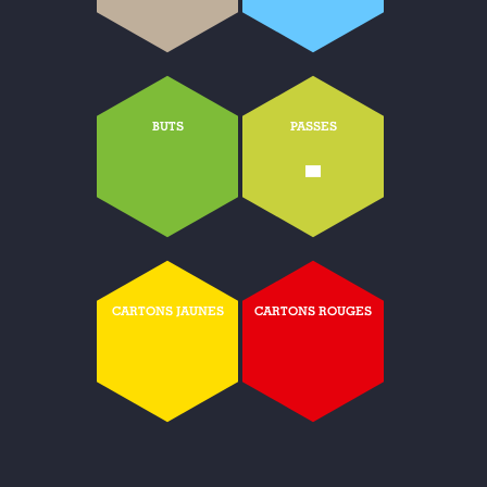
BUTS
PASSES
-
CARTONS JAUNES
CARTONS ROUGES