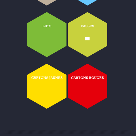
BUTS
PASSES
-
CARTONS JAUNES
CARTONS ROUGES