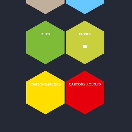
BUTS
PASSES
-
CARTONS JAUNES
CARTONS ROUGES