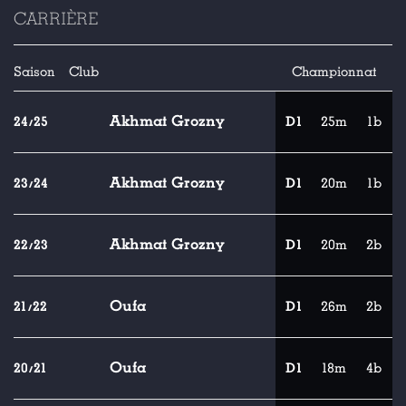
CARRIÈRE
Saison
Club
Championnat
Akhmat Grozny
24/25
D1
25m
1b
Akhmat Grozny
23/24
D1
20m
1b
Akhmat Grozny
22/23
D1
20m
2b
Oufa
21/22
D1
26m
2b
Oufa
20/21
D1
18m
4b