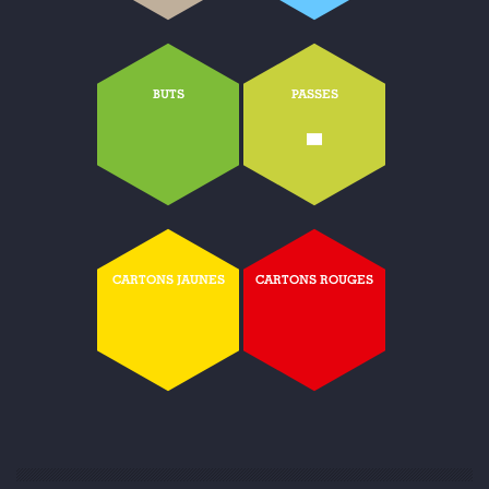
BUTS
PASSES
-
CARTONS JAUNES
CARTONS ROUGES