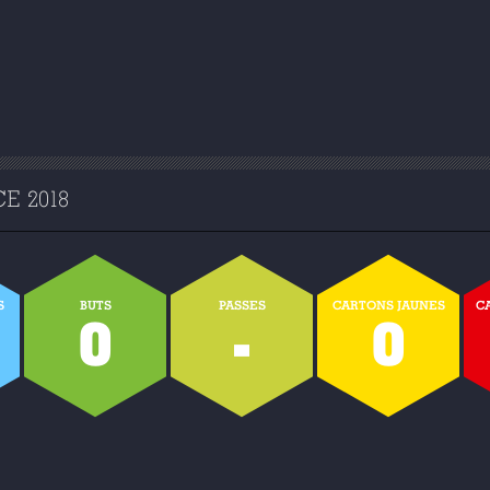
E 2018
S
BUTS
PASSES
CARTONS JAUNES
C
0
-
0