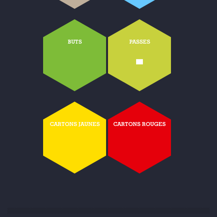
BUTS
PASSES
-
CARTONS JAUNES
CARTONS ROUGES