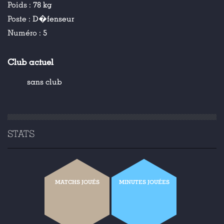
Poids :
78 kg
Poste :
D�fenseur
Numéro :
5
Club actuel
sans club
STATS
MATCHS JOUÉS
MINUTES JOUÉES