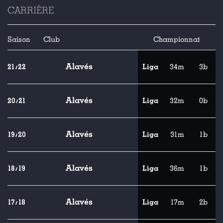
CARRIÈRE
Saison
Club
Championnat
Alavés
21/22
Liga
34m
3b
Alavés
20/21
Liga
32m
0b
Alavés
19/20
Liga
31m
1b
Alavés
18/19
Liga
36m
1b
Alavés
17/18
Liga
17m
2b