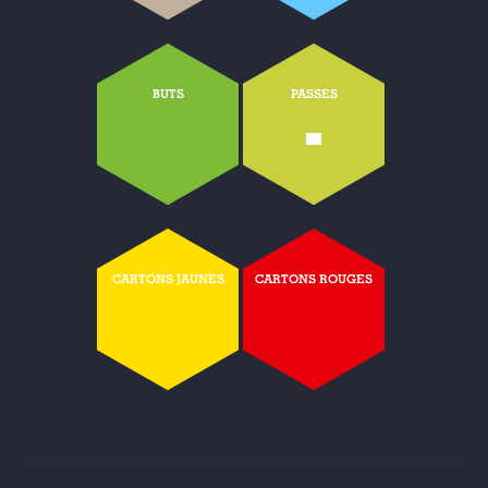
BUTS
PASSES
-
CARTONS JAUNES
CARTONS ROUGES