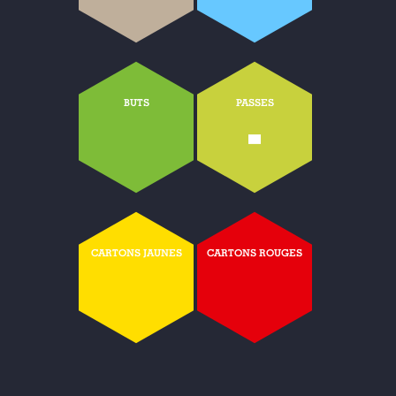
BUTS
PASSES
-
CARTONS JAUNES
CARTONS ROUGES