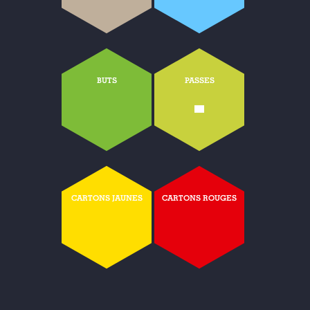
BUTS
PASSES
-
CARTONS JAUNES
CARTONS ROUGES