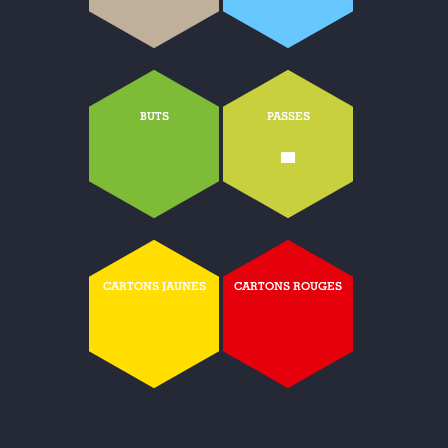
BUTS
PASSES
-
CARTONS JAUNES
CARTONS ROUGES