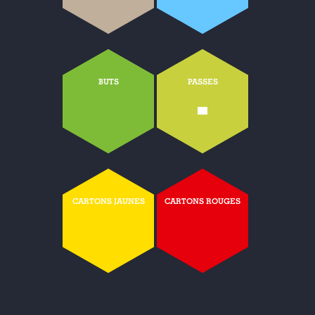
BUTS
PASSES
-
CARTONS JAUNES
CARTONS ROUGES